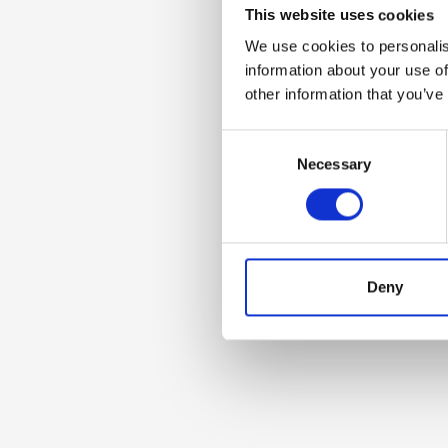
2023.
This website uses cookies
We use cookies to personalis
2023-10-30 Poziv
information about your use of
other information that you’ve
2022.
Consent
Necessary
Selection
2022-07-19 Poziv
2021.
Deny
2021-10-22 Poziv