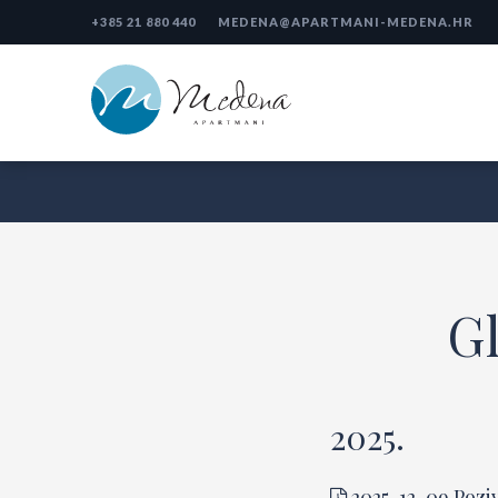
+385 21 880 440
MEDENA@APARTMANI-MEDENA.HR
Gl
2025.
2025-12-09 Poziv