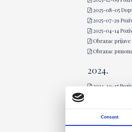
2025-08-05 Dopu
2025-07-29 Poziv
2025-04-14 Poziv
Obrazac prijave 
Obrazac punomoć
2024.
2024-10-17 Poziv
2024-08-26 Poziv
Obrazac punomoć
Obrazac prijave 
Consent