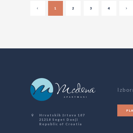
1
2
3
4
Izbor
PL
Hrvatskih žrtava 187
21218 Seget Donji
Republic of Croatia