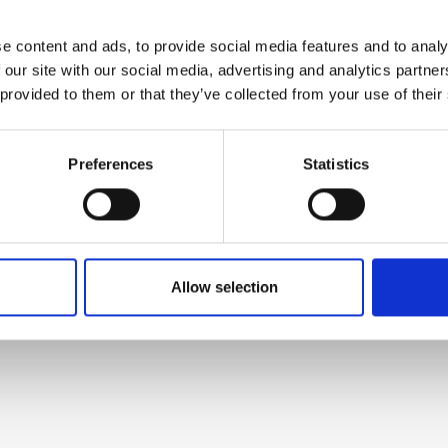
e content and ads, to provide social media features and to analy
 za skupštinu 15-12-2023 (2,706 MB)
 our site with our social media, advertising and analytics partn
 provided to them or that they’ve collected from your use of their
Preferences
Statistics
 za skupštinu 31-08-2022 (104,519 kB)
Allow selection
 za skupštinu 11-2021 (66,07 kB)