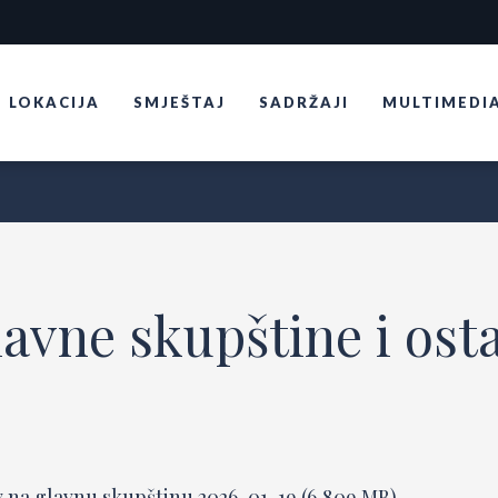
LOKACIJA
SMJEŠTAJ
SADRŽAJI
MULTIMEDI
avne skupštine i ost
 na glavnu skupštinu 2026-01-19 (6,809 MB)