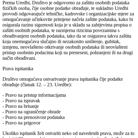
Prema Uredbi, Društvo je odgovorno za zaštitu osobnih podataka
fizičkih osoba, čije osobne podatke obrađuje, te sukladno Uredbi
provodi odgovarajuće tehničke, kadrovske i organizacijske mjere za
omogućavanje učinkovite primjene načela zaštite podataka, kako bi
osigurala razinu sigurnosti koja je u skladu sa zahtjevima propisa o
zaštiti osobnih podataka, te razmjerna rizicima povezanima s
obrađivanjem osobnih podataka, tako da se osigurava takva zaštita
koja onemogućava slučajno ili nezakonito uništenje, gubitak,
izmjenu, neovlašteno otkrivanje osobnih podataka ili neovlašteni
pristup osobnim podacima koji su preneseni, pohranjeni ili na drugi
način obrađivani.
Prava ispitanika
Društvo omogućava ostvarivanje prava ispitanika čije podatke
obrađuje (članak 12. – 23. Uredbe):
- Pravo na pristup informacijama
- Pravo na ispravak
- Pravo na brisanje
- Pravo na ograničenje obrade
- Pravo na prenosivost podataka
- Pravo na prigovor
Ukoliko ispitanik želi ostvariti neko od navedenih prava, može za to