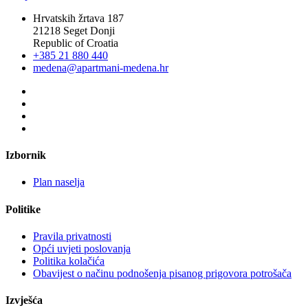
Hrvatskih žrtava 187
21218 Seget Donji
Republic of Croatia
+385 21 880 440
medena@apartmani-medena.hr
Izbornik
Plan naselja
Politike
Pravila privatnosti
Opći uvjeti poslovanja
Politika kolačića
Obavijest o načinu podnošenja pisanog prigovora potrošača
Izvješća