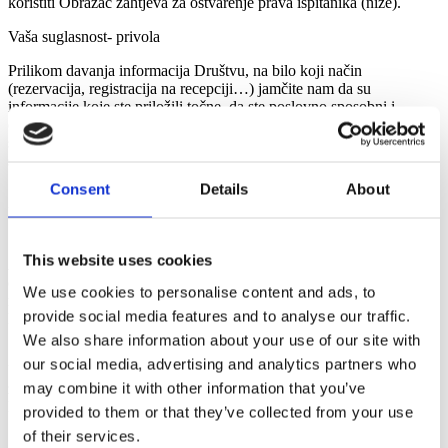
koristiti Obrazac zahtjeva za ostvarenje prava ispitanika (niže).
Vaša suglasnost- privola
Prilikom davanja informacija Društvu, na bilo koji način
(rezervacija, registracija na recepciji…) jamčite nam da su
informacije koje ste priložili točne, da ste poslovno sposobni i
ovlašteni raspolagati danim informacijama te da ste u cijelosti
suglasni da Društvo Vaše podatke upotrebljava i prikuplja u skladu
sa zakonom i uvjetima ove politike privatnosti.
Consent
Details
About
Postupanje po povredama osobnih podataka
This website uses cookies
Ako ispitanik smatra da je Društvo prilikom obrade njegovih
osobnih podataka povrijedilo odredbe Uredbe o zaštiti podataka,
We use cookies to personalise content and ads, to
može se obratiti neposredno Službeniku za zaštitu osobnih podataka
provide social media features and to analyse our traffic.
Društva radi utvrđenja eventualnih spornih pitanja.
We also share information about your use of our site with
our social media, advertising and analytics partners who
U slučaju povrede osobnih podataka ispitanik ima pravo uložiti
may combine it with other information that you’ve
žalbu Agenciji za zaštitu podataka email:
azop@azop.hr
, adresa:
Martićeva 14, 10000 Zagreb.
provided to them or that they’ve collected from your use
of their services.