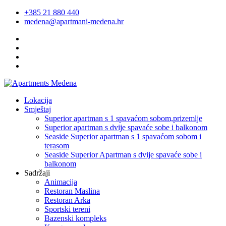
+385 21 880 440
medena@apartmani-medena.hr
Lokacija
Smještaj
Superior apartman s 1 spavaćom sobom,prizemlje
Superior apartman s dvije spavaće sobe i balkonom
Seaside Superior apartman s 1 spavaćom sobom i
terasom
Seaside Superior Apartman s dvije spavaće sobe i
balkonom
Sadržaji
Animacija
Restoran Maslina
Restoran Arka
Sportski tereni
Bazenski kompleks