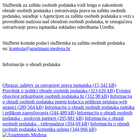
Službenik za zaštitu osobnih podataka vodi brigu o zakonitosti
obrade osobnih podataka i ostvarivanju prava na zaštitu osobnih
podataka, surađuje s Agencijom za zaštitu osobnih podataka u vezi s
provedbom nadzora nad obradom osobnih podataka, te omogućava
ostvarivanje prava ispitanika sukladno odredbama Uredbe.
Službeni kontakt podaci službenika za zaštitu osobnih podataka
su:
kontrola@apartmani-medena.hr
Informacije o obradi podataka
Obrazac zahtjev za ostvarenje prava ispitanika (15,342 kB)
Pravilnik o politici obrade osobnih podataka (323,626 kB)
Evisitor
obavijest prikupljanje osobnih podataka hr (332,98 kB)
Informacija
o obradi osobnih podataka putem kolacica prilikom pristupa web
stranici (289,564 kB)
Informacija o obradi osobnih podataka radnika
i prilikom zaposljavanja (244,489 kB)
Informacija o obradi osobnih
podataka - poslovni partneri (205,881 kB)
Informacija o obradi
osobnih podataka - videonadzor (204,69 kB)
Informacija o obradi
osobnih podataka korisnika usluga (344,066 kB)