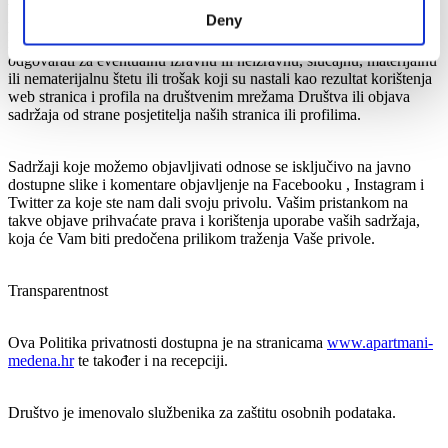
vezane za naše objekte, usluge ili boravak kod nas. Društvo ne
Deny
potiče, ali niti ne sputava takve objave, već se one temelje isključivo
na interesu i privoli posjetitelja naših profila. Društvo neće
odgovarati za eventualnu izravnu ili neizravnu, slučajnu, materijalnu
ili nematerijalnu štetu ili trošak koji su nastali kao rezultat korištenja
web stranica i profila na društvenim mrežama Društva ili objava
sadržaja od strane posjetitelja naših stranica ili profilima.
Sadržaji koje možemo objavljivati odnose se isključivo na javno
dostupne slike i komentare objavljenje na Facebooku , Instagram i
Twitter za koje ste nam dali svoju privolu. Vašim pristankom na
takve objave prihvaćate prava i korištenja uporabe vaših sadržaja,
koja će Vam biti predočena prilikom traženja Vaše privole.
Transparentnost
Ova Politika privatnosti dostupna je na stranicama
www.apartmani-
medena.hr
te također i na recepciji.
Društvo je imenovalo službenika za zaštitu osobnih podataka.