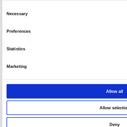
Izbornik
Consent
Plan naselja
Necessary
Selection
Politike
Preferences
Pravila privatnosti
Opći uvjeti poslovanja
Politika kolačića
Statistics
Obavijest o načinu podnošenja pisanog prigovora potrošača
Izvješća
Marketing
Obavijesti
Glavne skupštine
Natječaji
Nabava
Allow all
© 2026 Apartments Medena | Razvoj
Nove vibracije
Allow selecti
Deny