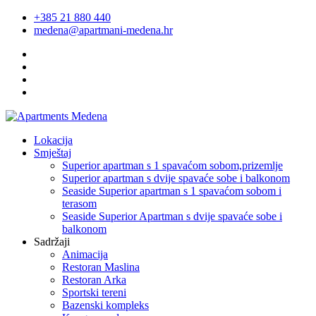
+385 21 880 440
medena@apartmani-medena.hr
Lokacija
Smještaj
Superior apartman s 1 spavaćom sobom,prizemlje
Superior apartman s dvije spavaće sobe i balkonom
Seaside Superior apartman s 1 spavaćom sobom i
terasom
Seaside Superior Apartman s dvije spavaće sobe i
balkonom
Sadržaji
Animacija
Restoran Maslina
Restoran Arka
Sportski tereni
Bazenski kompleks