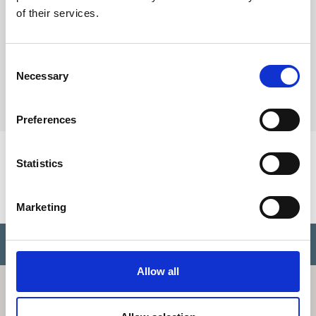
ausschließlich für die Kommunikation mit Ihnen bezüglich
of their services.
der übermittelten Anfrage verwendet und ohne Ihre
ausdrückliche Zustimmung nicht an Dritte weitergegeben.
Consent
SCHICKEN
Necessary
Selection
Preferences
Statistics
Marketing
Allow all