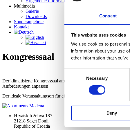
Allgemeine Informationen
Multimedia
Galerie
Consent
Downloads
Sonderangebote
Kontakt
This website uses cookies
We use cookies to personalis
information about your use of
Kongresssaal
other information that you’ve
Consent
Necessary
Selection
Der klimatisierte Kongresssaal am Meer ist ein einmaliger Ort zur A
Anforderungen anpassen!
Der ideale Veranstaltungsort für ein Geschäftstreffen, Seminare, Wor
Deny
Hrvatskih žrtava 187
21218 Seget Donji
Republic of Croatia