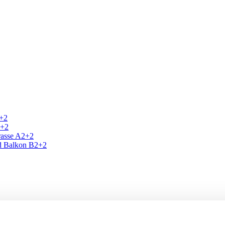
2+2
2+2
rasse A2+2
nd Balkon B2+2