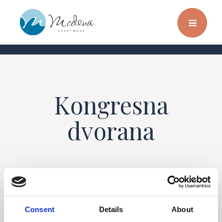
Kongresna
dvorana
Consent
Details
About
Klimatizirana konferencijska dvorana uz more je