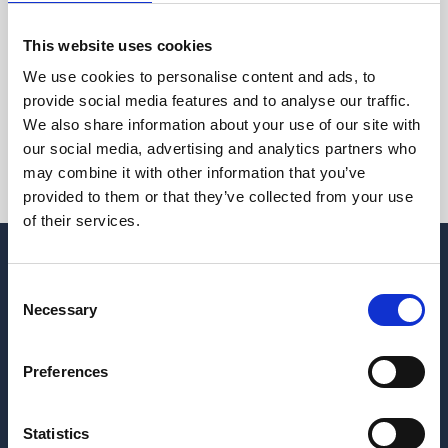
jedinstveno mjesto za održavanje poslovnih
događanja i programa. Dvorana kapaciteta do 150
This website uses cookies
osoba, prilagodljiva je vašim željama i potrebama!
We use cookies to personalise content and ads, to
provide social media features and to analyse our traffic.
Idealna lokacija za poslovni sastanak, seminare,
We also share information about your use of our site with
radionice, evente i manje kongrese.
our social media, advertising and analytics partners who
may combine it with other information that you’ve
provided to them or that they’ve collected from your use
of their services.
Consent
Necessary
Selection
Preferences
Hrvatskih žrtava 187
21218 Seget Donji
Republic of Croatia
Statistics
+385 21 880 440