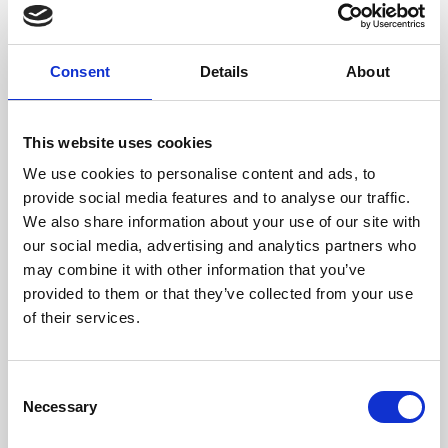
stvaraju jezera.Udaljen od Apartmanskog naselja
215 km, idealan je za organiziranje dnevnog izleta.
Consent
Details
About
Ulaznice možete kupiti na sljedećem linku
ULAZNICE
This website uses cookies
Najbliži put do Plitvica je preko autoputa koji se
We use cookies to personalise content and ads, to
nalazi 19.4 km od našeg naselja.
provide social media features and to analyse our traffic.
We also share information about your use of our site with
Jezerski se sustav (16 jezera) dijeli na Gornja i Donja
our social media, advertising and analytics partners who
jezera, a današnji izgled jezerskog sustava
may combine it with other information that you’ve
uvjetovan je procesom osedravanja kojim nastaju
provided to them or that they’ve collected from your use
sedrene barijere. Riječ je o iznimno kompleksnom
of their services.
biodinamičkom procesu, a činjenica da se proces
odvija i danas dovoljno govori o nenarušenim
ekološkim uvjetima, te predstavlja jedinstvenu
Consent
Necessary
Selection
univerzalnu vrijednost zbog koje su Plitvička jezera
dobila međunarodno priznanje upisom na