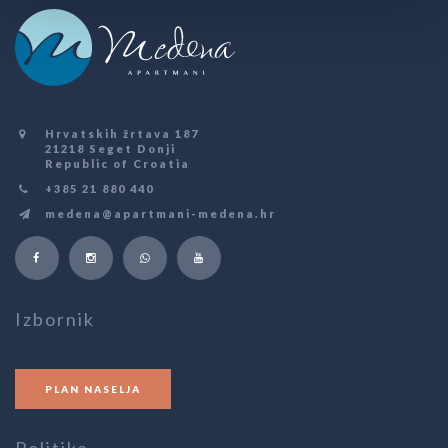
Hrvatskih žrtava 187
21218 Seget Donji
Republic of Croatia
+385 21 880 440
medena@apartmani-medena.hr
Izbornik
PLAN NASELJA