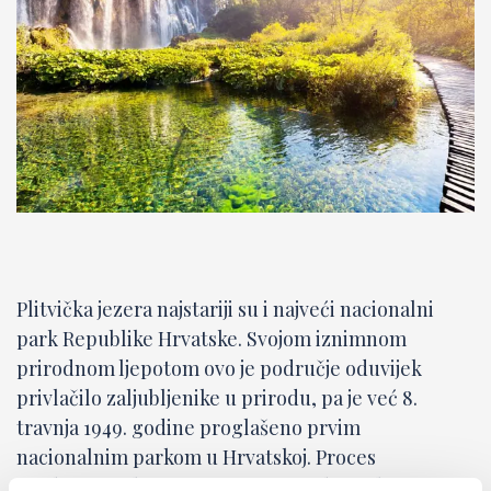
Plitvička jezera najstariji su i najveći nacionalni
park Republike Hrvatske. Svojom iznimnom
prirodnom ljepotom ovo je područje oduvijek
privlačilo zaljubljenike u prirodu, pa je već 8.
travnja 1949. godine proglašeno prvim
nacionalnim parkom u Hrvatskoj. Proces
osedravanja, kojim se formiraju sedrene barijere i