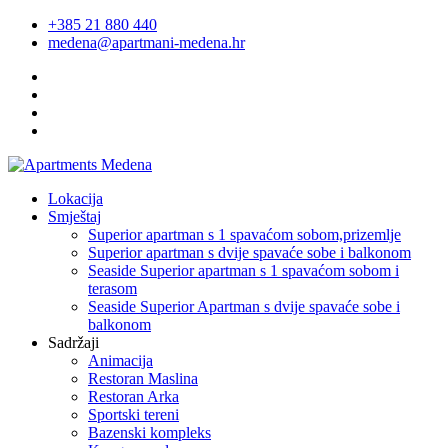
+385 21 880 440
medena@apartmani-medena.hr
Lokacija
Smještaj
Superior apartman s 1 spavaćom sobom,prizemlje
Superior apartman s dvije spavaće sobe i balkonom
Seaside Superior apartman s 1 spavaćom sobom i
terasom
Seaside Superior Apartman s dvije spavaće sobe i
balkonom
Sadržaji
Animacija
Restoran Maslina
Restoran Arka
Sportski tereni
Bazenski kompleks