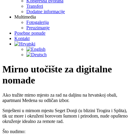
Kongresna dvorana
Transferi
Dodatne informacije
Multimedia
Fotogalerija
Preuzimanje
Posebne ponude
Kontakt
Mirno utočište za digitalne
nomade
Ako tražite mirno mjesto za rad na daljinu na hrvatskoj obali,
apartmani Medena su odličan izbor.
Smješteni u mirnom mjestu Seget Donji (u blizini Trogira i Splita),
tik uz more i okruženi borovom šumom i prirodom, nude opušteno
okruženje idealno za remote rad.
Što nudimo: