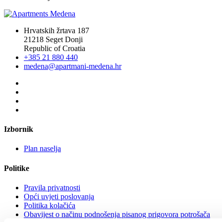
Hrvatskih žrtava 187
21218 Seget Donji
Republic of Croatia
+385 21 880 440
medena@apartmani-medena.hr
Izbornik
Plan naselja
Politike
Pravila privatnosti
Opći uvjeti poslovanja
Politika kolačića
Obavijest o načinu podnošenja pisanog prigovora potrošača