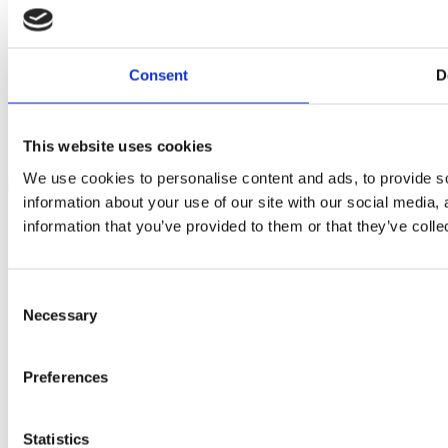
Izvješća
Obavijesti
Consent
D
Glavne skupštine
Natječaji
Nabava
This website uses cookies
© 2026 Apartments Medena | Razvoj
Nove vibracije
We use cookies to personalise content and ads, to provide so
information about your use of our site with our social media,
information that you’ve provided to them or that they’ve colle
Consent
Necessary
Selection
Preferences
Statistics