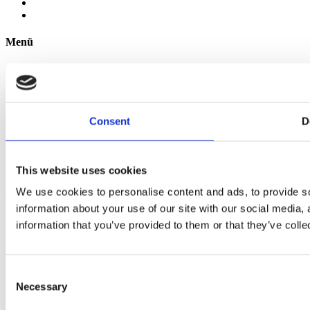
Menü
Karte des Resorts
Richtlinien
Consent
D
Datenschutzbestimmungen
Allgemeine Geschäftsbedingungen
Cookie-Richtlinie
This website uses cookies
© 2026 Apartments Medena | Entwickelt von
Nove vibracije
We use cookies to personalise content and ads, to provide so
information about your use of our site with our social media,
information that you’ve provided to them or that they’ve colle
Consent
Necessary
Selection