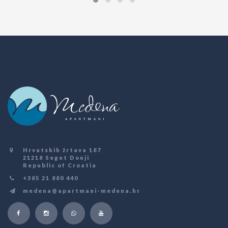
Hrvatskih žrtava 187
21218 Seget Donji
Republic of Croatia
+385 21 880 440
medena@apartmani-medena.hr